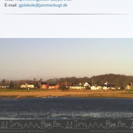
E-mail:
gjolskole@jammerbugt.dk
Indholdet på denne side er opgivet uden ansvar.
Siden er drevet og hostet af
X-orbit Internet