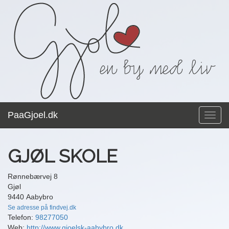
PaaGjoel.dk
Toggl
navig
GJØL SKOLE
Rønnebærvej 8
Gjøl
9440 Aabybro
Se adresse på findvej.dk
Telefon:
98277050
Web:
http://www.gjoelsk-aabybro.dk