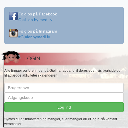
Følg os på Facebook
Gjøl -en by med liv
Følg os på Instagram
#GjølenbymedLiv
LOGIN
Alle firmaer og foreninger på Gjøl har adgang til deres egen visitkortside og
til at lægge aktiviteter i kalenderen.
Brugernavn
Adgangskode
Log ind
Syntes du dit firma/forening mangler, eller mangler du et login, så kontakt
webmaster.